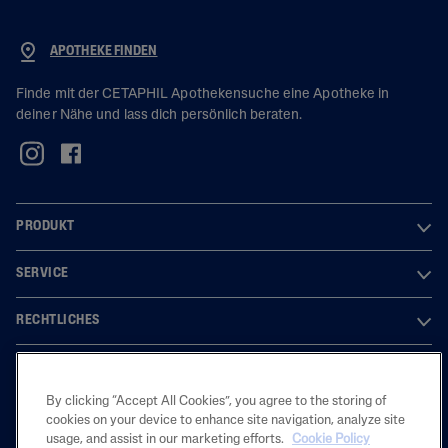
APOTHEKE FINDEN
Finde mit der CETAPHIL Apothekensuche eine Apotheke in
deiner Nähe und lass dich persönlich beraten.
PRODUKT
SERVICE
RECHTLICHES
By clicking “Accept All Cookies”, you agree to the storing of
2025 Galderma Laboratorium GmbH. Alle Marken sind Eigentum der
cookies on your device to enhance site navigation, analyze site
Galderma S.A. Der Inhalt ist ausschließlich für den deutschen Markt
usage, and assist in our marketing efforts.
Cookie Policy
bestimmt.