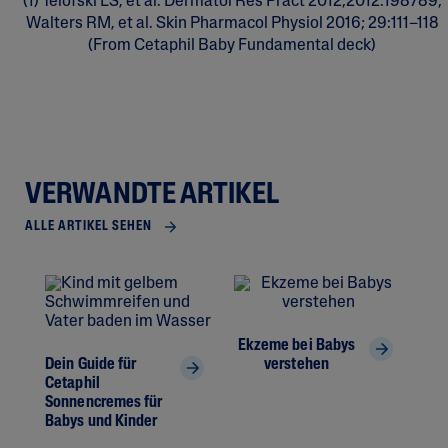
(1) Telofski LS, et al. Dermatol Res Pract 2012;2012:198789;
Walters RM, et al. Skin Pharmacol Physiol 2016; 29:111–118
(From Cetaphil Baby Fundamental deck)
VERWANDTE ARTIKEL
ALLE ARTIKEL SEHEN
Ekzeme bei Babys
Dein Guide für
verstehen
Cetaphil
Hän
Sonnencremes für
emp
Babys und Kinder