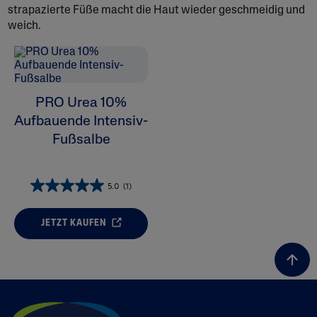
strapazierte Füße macht die Haut wieder geschmeidig und
weich.
ALL FILTERS
PRO Urea 10%
Feuchtigkeitspflege
Aufbauende Intensiv-
Fußsalbe
Hautzustand
5.0
(1)
Hauttyp
JETZT KAUFEN
Produktkategorie