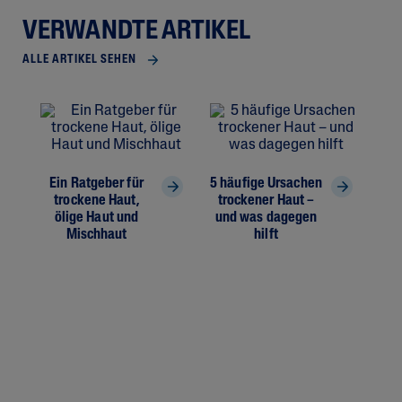
VERWANDTE ARTIKEL
ALLE ARTIKEL SEHEN
Ein Ratgeber für
5 häufige Ursachen
trockene Haut,
trockener Haut –
ölige Haut und
und was dagegen
W
Mischhaut
hilft
„hy