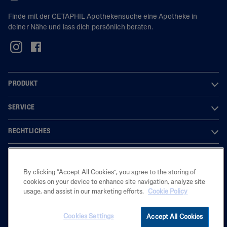
Finde mit der CETAPHIL Apothekensuche eine Apotheke in
deiner Nähe und lass dich persönlich beraten.
PRODUKT
SERVICE
RECHTLICHES
By clicking “Accept All Cookies”, you agree to the storing of
2025 Galderma Laboratorium GmbH. Alle Marken sind Eigentum der
cookies on your device to enhance site navigation, analyze site
Galderma S.A. Der Inhalt ist ausschließlich für den deutschen Markt
usage, and assist in our marketing efforts.
Cookie Policy
bestimmt.
Cookies Settings
Accept All Cookies