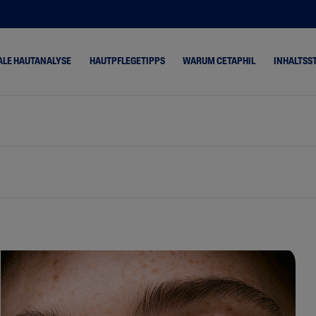
ALE HAUTANALYSE
HAUTPFLEGETIPPS
WARUM CETAPHIL
INHALTSS
Haut
Sehr Trockene, Trockene
Cetaphil® Basispfle
Haut
ermitis,
Cetaphil® PRO
Neigende
Mischhaut
ItchControl
Normale Haut
Cetaphil® PRO Urea
 Haut
Ölige, Fettige Haut
Cetaphil® PRO
sige Haut
RednessControl
Kinderhaut
 Zu Rosazea
Cetaphil® PRO
 Haut
SpotControl
ettige Haut
Cetaphil® Optimal
Hydration
eigende Haut
Cetaphil® SUN