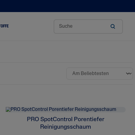
TOFFE
ge
Aloe Vera
Avocadoöl
Ceramide
Glycerin
Hyaluronsäure
Niacinamid
Panthenol
PRO SpotControl Porentiefer
Sheabutter
Reinigungsschaum
Mandelöl