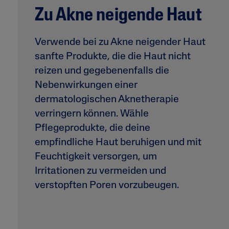
Feuchtigk
Zu Akne neigende Haut
Fußpflege
Müde Hau
Körper
Unebene 
Verwende bei zu Akne neigender Haut
Gesicht
sanfte Produkte, die die Haut nicht
Seren
reizen und gegebenenfalls die
Nebenwirkungen einer
dermatologischen Aknetherapie
verringern können. Wähle
Pflegeprodukte, die deine
empfindliche Haut beruhigen und mit
Feuchtigkeit versorgen, um
Irritationen zu vermeiden und
verstopften Poren vorzubeugen.