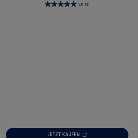
5.0
(3)
s
Tocopherol
Urea
X
JETZT KAUFEN