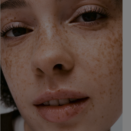
eitsarme,
t
Cetaphil® SA Sanfte
Peeling
Haut
Cetaphil® Gallic-AO
Power™ Seren