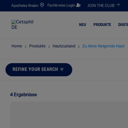
Fachkreise Login
Apotheke finden
JOIN THE CLUB
NEU
PRODUKTE
DIGIT
Home
Produkte
Hautzustand
Zu Akne Neigende Haut
Reinigung
Trockene 
Gesichtsreinigung
Zu Neurod
Ekzemen 
REFINE YOUR SEARCH
Körperreinigung
Haut
Feuchtigkeitspflege
Juckende
Gesichtspflege
Raue, Ris
4 Ergebnisse
Körperpflege
Gerötete,
Neigende
Augenpflege
Unreine, F
Sonnenschutz
Zu Akne N
Handpflege