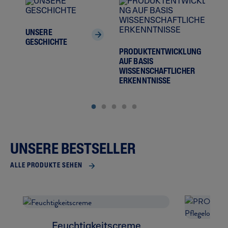
UNSERE
DIE
GESCHICHTE
FÜR
PRODUKTENTWICKLUNG
EMP
AUF BASIS
HAU
WISSENSCHAFTLICHER
ERKENNTNISSE
UNSERE BESTSELLER
ALLE PRODUKTE SEHEN
Feuchtigkeitscreme