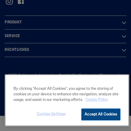
PRODUKT
SERVICE
RECHTLICHES
2025 Galderma Laboratorium GmbH. Alle Marken sind Eigentum der
Galderma S.A. Der Inhalt ist ausschließlich für den deutschen Markt
bestimmt.
By clicking “Accept All Cookies”, you agree to the storing of
cookies on your device to enhance site navigation, analyze site
usage, and assist in our marketing efforts.
Cookie Policy
Cookies Settings
Accept All Cookies