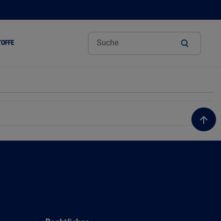
TOFFE
ge
Aloe Vera
Avocadoöl
Ceramide
Glycerin
Hyaluronsäure
Niacinamid
Panthenol
Sheabutter
Mandelöl