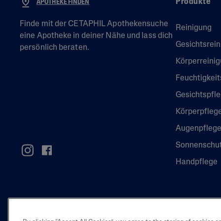
Produkte
APOTHEKE FINDEN
Feuchtigk
Fußpflege
Müde Hau
Finde mit der CETAPHIL Apothekensuche
Reinigung
Körper
Unebene 
eine Apotheke in deiner Nähe und lass dich
Gesichtsrei
Gesicht
persönlich beraten.
Körperreini
Seren
Feuchtigkeit
Gesichtspfl
Körperpfleg
Augenpfleg
Sonnenschu
Handpflege
2025 Galderma 