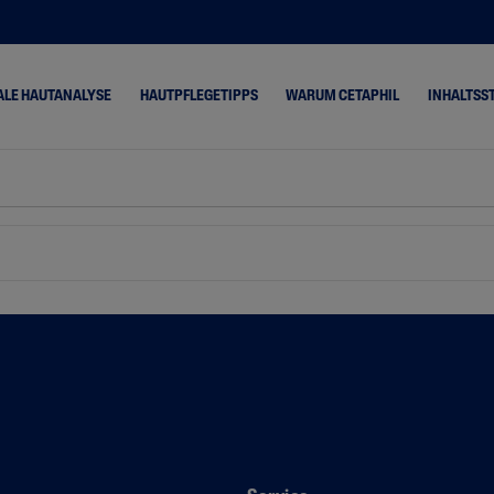
ALE HAUTANALYSE
HAUTPFLEGETIPPS
WARUM CETAPHIL
INHALTSS
Haut
Sehr Trockene, Trockene
Cetaphil® Basispfle
Haut
ermitis,
Cetaphil® PRO
Neigende
Mischhaut
ItchControl
Normale Haut
Cetaphil® PRO Urea
 Haut
Ölige, Fettige Haut
Cetaphil® PRO
sige Haut
RednessControl
Kinderhaut
 Zu Rosazea
Cetaphil® PRO
 Haut
SpotControl
ettige Haut
Cetaphil® Optimal
Hydration
eigende Haut
Cetaphil® SUN