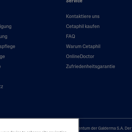
Service
eitsarme,
t
Cetaphil® SA Sanfte
Peeling
Kontaktiere uns
Haut
Cetaphil® Gallic-AO
nigung
Cetaphil kaufen
Power™ Seren
gung
FAQ
spflege
Warum Cetaphil
ege
OnlineDoctor
e
Zufriedenheitsgarantie
e
tz
Laboratorium GmbH. Alle Marken sind Eigentum der Galderma S.A. Der I