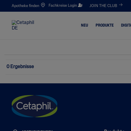
Fachkreise Login
Apotheke finden
JOIN THE CLUB
NEU
PRODUKTE
DIGIT
Reinigung
Trockene 
Gesichtsreinigung
Zu Neurod
0 Ergebnisse
Ekzemen 
Körperreinigung
Haut
Feuchtigkeitspflege
Juckende
Gesichtspflege
Raue, Ris
Körperpflege
Gerötete,
Neigende
Augenpflege
Unreine, F
Sonnenschutz
Zu Akne N
Handpflege