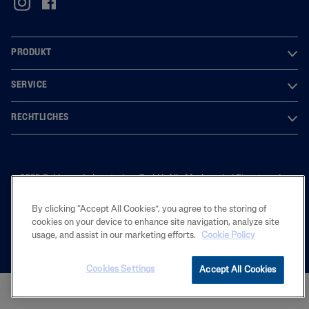
PRODUKT
SERVICE
RECHTLICHES
2025 Galderma Laboratorium GmbH. Alle Marken sind Eigentum der
Galderma S.A. Der Inhalt ist ausschließlich für den deutschen Markt
bestimmt.
By clicking “Accept All Cookies”, you agree to the storing of
cookies on your device to enhance site navigation, analyze site
usage, and assist in our marketing efforts.
Cookie Policy
Cookies Settings
Accept All Cookies