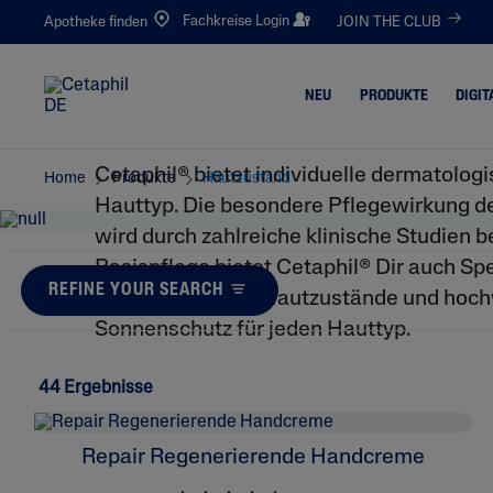
Fachkreise Login
Apotheke finden
JOIN THE CLUB
NEU
PRODUKTE
DIGIT
Alle Produkte
Cetaphil® bietet individuelle dermatologi
Home
Produkte
Hautzustand
Hauttyp. Die besondere Pflegewirkung d
Reinigung
Trockene 
wird durch zahlreiche klinische Studien b
Gesichtsreinigung
Zu Neurod
Ekzemen 
Basispflege bietet Cetaphil® Dir auch Spe
Körperreinigung
Haut
REFINE YOUR SEARCH
unterschiedliche Hautzustände und hoc
Feuchtigkeitspflege
Juckende
Sonnenschutz für jeden Hauttyp.
Gesichtspflege
Raue, Ris
Körperpflege
Gerötete,
44 Ergebnisse
Neigende
Augenpflege
Unreine, F
Repair Regenerierende Handcreme
Sonnenschutz
Zu Akne N
Handpflege