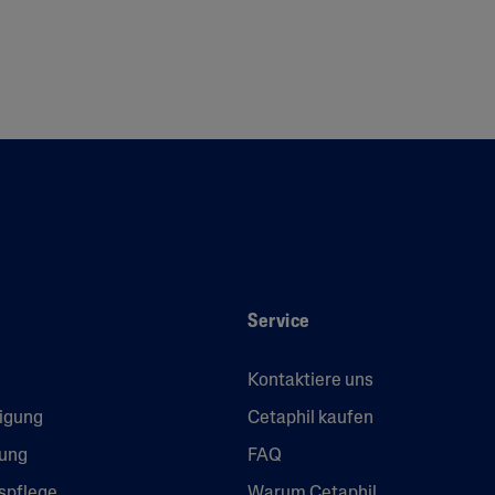
Service
Kontaktiere uns
nigung
Cetaphil kaufen
gung
FAQ
spflege
Warum Cetaphil