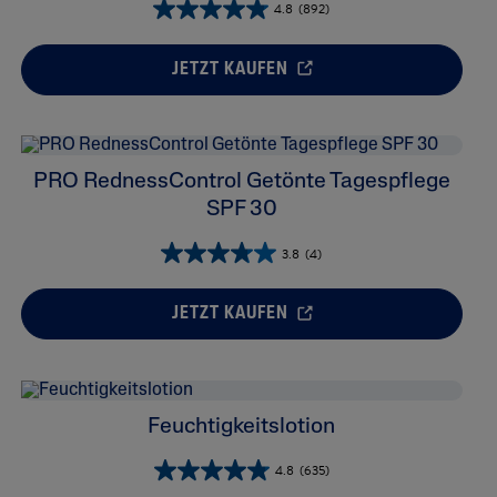
4.8
(892)
s
Tocopherol
JETZT KAUFEN
Urea
X
PRO RednessControl Getönte Tagespflege
SPF 30
3.8
(4)
JETZT KAUFEN
Feuchtigkeitslotion
4.8
(635)