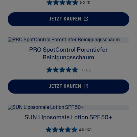
5.0
(1)
eitsarme,
t
Cetaphil® SA Sanfte
Peeling
JETZT KAUFEN
Haut
Cetaphil® Gallic-AO
Power™ Seren
PRO SpotControl Porentiefer
Reinigungsschaum
5.0
(3)
JETZT KAUFEN
SUN Liposomale Lotion SPF 50+
4.3
(10)