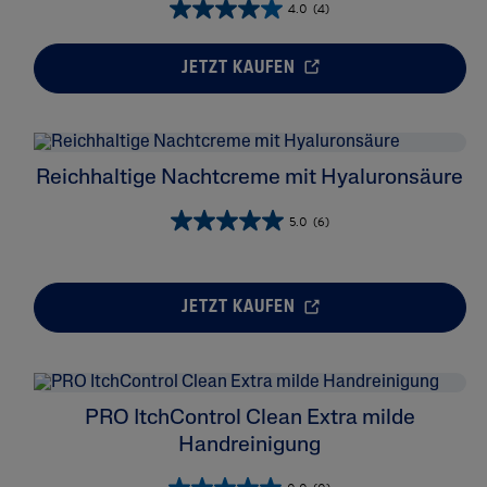
4.0
(4)
Feuchtigk
Fußpflege
Müde Hau
JETZT KAUFEN
Körper
Unebene 
Gesicht
Seren
Reichhaltige Nachtcreme mit Hyaluronsäure
5.0
(6)
JETZT KAUFEN
PRO ItchControl Clean Extra milde
Handreinigung