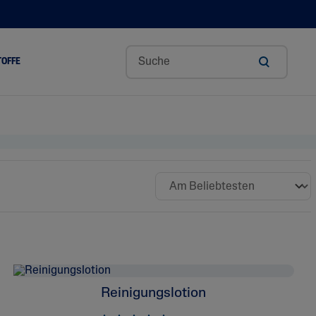
TOFFE
ge
Aloe Vera
Avocadoöl
Ceramide
Glycerin
Hyaluronsäure
Niacinamid
Panthenol
Reinigungslotion
Sheabutter
Mandelöl