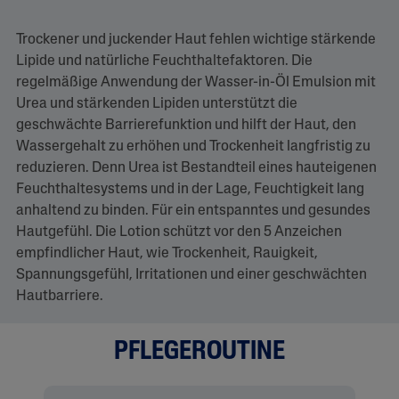
n
k
a
Trockener und juckender Haut fehlen wichtige stärkende
u
f
Lipide und natürliche Feuchthaltefaktoren. Die
d
regelmäßige Anwendung der Wasser-in-Öl Emulsion mit
e
r
Urea und stärkenden Lipiden unterstützt die
s
geschwächte Barrierefunktion und hilft der Haut, den
e
l
Wassergehalt zu erhöhen und Trockenheit langfristig zu
b
reduzieren. Denn Urea ist Bestandteil eines hauteigenen
e
n
Feuchthaltesystems und in der Lage, Feuchtigkeit lang
S
anhaltend zu binden. Für ein entspanntes und gesundes
e
i
Hautgefühl. Die Lotion schützt vor den 5 Anzeichen
t
empfindlicher Haut, wie Trockenheit, Rauigkeit,
e
.
Spannungsgefühl, Irritationen und einer geschwächten
Hautbarriere.
PFLEGEROUTINE