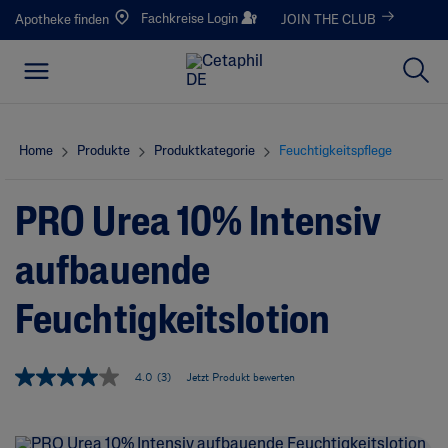
Fachkreise Login
Apotheke finden
JOIN THE CLUB
Home
Produkte
Produktkategorie
Feuchtigkeitspflege
PRO Urea 10% Intensiv
aufbauende
Feuchtigkeitslotion
4.0
(3)
Jetzt Produkt bewerten
4
.
0
v