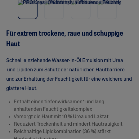
ü
r
D
u
r
c
h
Für extrem trockene, raue und schuppige
s
c
Haut
h
n
i
t
Schnell einziehende Wasser-in-Öl Emulsion mit Urea
t
l
und Lipiden zum Schutz der natürlichen Hautbarriere
i
und zur Erhaltung der Feuchtigkeit für eine weichere und
c
h
glattere Haut.
e
B
e
Enthält einen tiefenwirksamen* und lang
w
e
anhaltenden Feuchtigkeitskomplex
r
Versorgt die Haut mit 10 % Urea und Laktat
t
u
Reduziert Trockenheit und mindert Hautrauigkeit
n
Reichhaltige Lipidkombination (36 %) stärkt
g