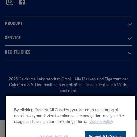
PRODUKT
SERVICE
RECHTLICHES
2025 Galderma Laboratorium GmbH. Alle Marken sind Eigentum der
Galderma S.A. Der Inhalt ist ausschließlich für den deutschen Markt
bestimmt.
By clicking “Accept All Cookies”, you agree to the storing of
cookies on your device to enhance site navigation, analyze site
usage, and assist in our marketing efforts.
Cookie Policy
JETZT KAUFEN
Cookies Settings