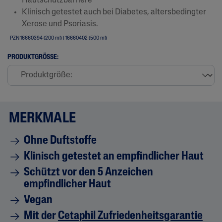
:
Hautschutzbarriere
4
Klinisch getestet auch bei Diabetes, altersbedingter
.
0
Xerose und Psoriasis.
v
PZN 16660394 (200 ml) | 16660402 (500 ml)
o
n
5
PRODUKTGRÖSSE:
.
3
B
e
w
e
r
MERKMALE
t
u
n
Ohne Duftstoffe
g
e
Klinisch getestet an empfindlicher Haut
n
l
Schützt vor den 5 Anzeichen
e
s
empfindlicher Haut
e
n
Vegan
L
i
Mit der
Cetaphil Zufriedenheitsgarantie