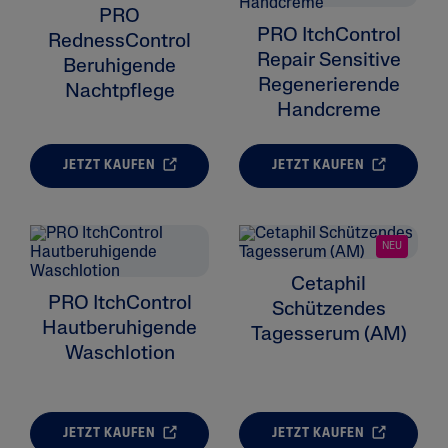
PRO
PRO ItchControl
RednessControl
Repair Sensitive
Beruhigende
Regenerierende
Nachtpflege
Handcreme
JETZT KAUFEN
JETZT KAUFEN
NEU
Cetaphil
PRO ItchControl
Schützendes
Hautberuhigende
Tagesserum (AM)
Waschlotion
JETZT KAUFEN
JETZT KAUFEN