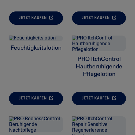
JETZT KAUFEN
JETZT KAUFEN
ALL FILTERS
Feuchtigkeitslotion
Feuchtigkeitspflege
PRO ItchControl
Reinigung
Hautberuhigende
Pflegelotion
Hauttyp
Hautzustand
JETZT KAUFEN
JETZT KAUFEN
Produktserie