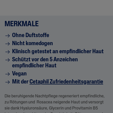
v
o
n
5
.
MERKMALE
B
e
w
Ohne Duftstoffe
e
r
Nicht komedogen
t
u
Klinisch getestet an empfindlicher Haut
n
g
Schützt vor den 5 Anzeichen
l
e
empfindlicher Haut
s
e
Vegan
n
L
Mit der
Cetaphil Zufriedenheitsgarantie
i
n
k
Die beruhigende Nachtpflege regeneriert empfindliche,
a
u
zu Rötungen und Rosacea neigende Haut und versorgt
f
sie dank Hyaluronsäure, Glycerin und Provitamin B5
d
e