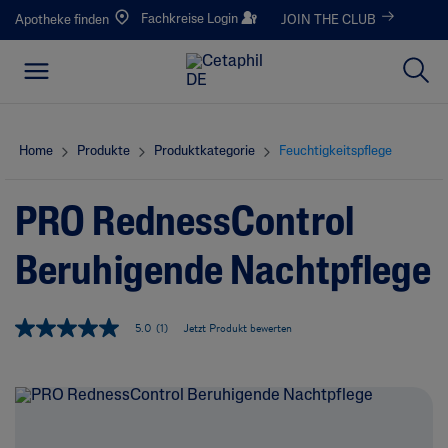
Fachkreise Login
Apotheke finden
JOIN THE CLUB
Home
Produkte
Produktkategorie
Feuchtigkeitspflege
PRO RednessControl
Beruhigende Nachtpflege
5.0
(1)
Jetzt Produkt bewerten
5
.
0
v
o
n
5
S