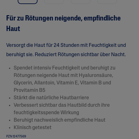
r
c
h
Für zu Rötungen neigende, empfindliche
s
c
Haut
h
n
i
t
Versorgt die Haut für 24 Stunden mit Feuchtigkeit und
t
l
beruhigt sie. Reduziert Rötungen sichtbar über Nacht.
i
c
Spendet intensiv Feuchtigkeit und beruhigt zu
h
e
Rötungen neigende Haut mit Hyaluronsäure,
B
Glycerin, Allantoin, Vitamin E, Vitamin B und
e
w
Provitamin B5
e
Stärkt die natürliche Hautbarriere
r
t
Verbessert sichtbar das Hautbild durch ihre
u
feuchtigkeitsspende Wirkung
n
g
Beruhigt nachweislich empfindliche Haut
:
Klinisch getestet
5
.
PZN 12477569
0