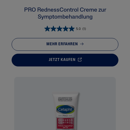
PRO RednessControl Creme zur
Symptombehandlung
5.0
(1)
MEHR ERFAHREN
JETZT KAUFEN