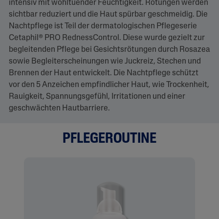
intensiv mit wohltuender Feuchtigkeit. Rötungen werden
r
sichtbar reduziert und die Haut spürbar geschmeidig. Die
s
e
Nachtpflege ist Teil der dermatologischen Pflegeserie
l
Cetaphil® PRO RednessControl. Diese wurde gezielt zur
b
e
begleitenden Pflege bei Gesichtsrötungen durch Rosazea
n
sowie Begleiterscheinungen wie Juckreiz, Stechen und
S
e
Brennen der Haut entwickelt. Die Nachtpflege schützt
i
vor den 5 Anzeichen empfindlicher Haut, wie Trockenheit,
t
e
Rauigkeit, Spannungsgefühl, Irritationen und einer
.
geschwächten Hautbarriere.
PFLEGEROUTINE